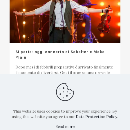
Si parte: oggi concerto di Sebalter e Make
Plain
Dopo mesi di febbrili preparativi é arrivato finalmente
il momento di divertirsi. Oggi il programma prevede:
Dalle 14:00: Apertura manifestazione Accoglienza
partecipanti Ritiro numeri, road book
[…]
0
0
Leggi
This website uses cookies to improve your experience. By
using this website you agree to our
Data Protection Policy
.
Read more
Copyright: La Belvedere Mendrisio 2024