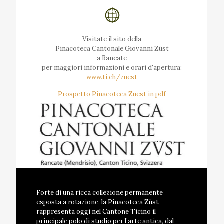
Visitate il sito della
Pinacoteca Cantonale Giovanni Züst
a Rancate
per maggiori informazioni e orari d'apertura:
www.ti.ch/zuest
Prospetto Pinacoteca Zuest in pdf
Forte di una ricca collezione permanente
esposta a rotazione, la Pinacoteca Züst
rappresenta oggi nel Cantone Ticino il
principale polo di studio per l’arte antica, dal