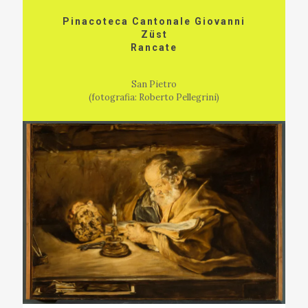
Pinacoteca Cantonale Giovanni
Züst
Rancate
San Pietro
(fotografia: Roberto Pellegrini)