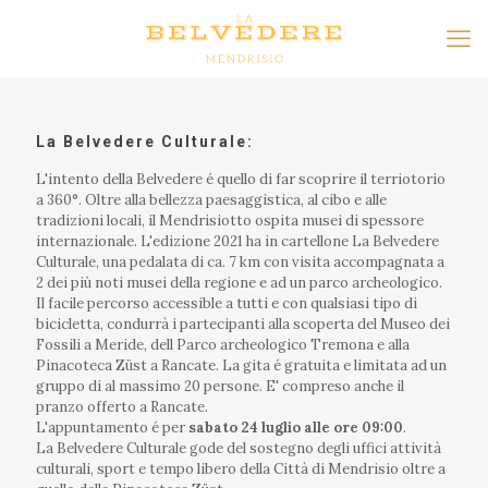
La Belvedere Culturale:
L'intento della Belvedere é quello di far scoprire il terriotorio
a 360°. Oltre alla bellezza paesaggistica, al cibo e alle
tradizioni locali, il Mendrisiotto ospita musei di spessore
internazionale. L'edizione 2021 ha in cartellone La Belvedere
Culturale, una pedalata di ca. 7 km con visita accompagnata a
2 dei più noti musei della regione e ad un parco archeologico.
Il facile percorso accessible a tutti e con qualsiasi tipo di
bicicletta, condurrà i partecipanti alla scoperta del Museo dei
Fossili a Meride, dell Parco archeologico Tremona e alla
Pinacoteca Züst a Rancate. La gita é gratuita e limitata ad un
gruppo di al massimo 20 persone. E' compreso anche il
pranzo offerto a Rancate.
L'appuntamento é per
sabato 24 luglio alle ore 09:00
.
La Belvedere Culturale gode del sostegno degli uffici attività
culturali, sport e tempo libero della Città di Mendrisio oltre a