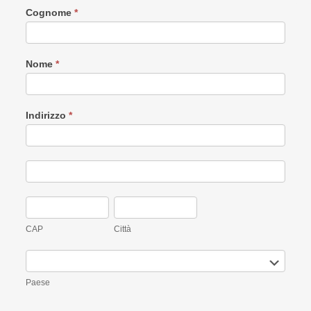
Iscrizione
Cognome
*
alla
Belvedere
2026
Nome
*
Indirizzo
*
Indirizzo
Indirizzo
CAP
Città
CAP
Città
Paese
Paese