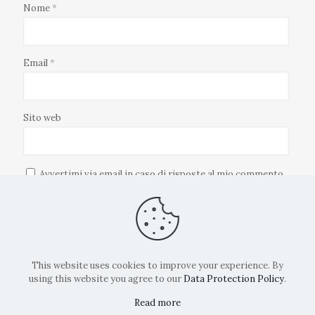
Nome
*
Email
*
Sito web
Avvertimi via email in caso di risposte al mio commento.
Avvertimi via email alla pubblicazione di un nuovo articolo.
This website uses cookies to improve your experience. By
using this website you agree to our
Data Protection Policy
.
Read more
Copyright: La Belvedere Mendrisio 2024