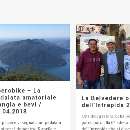
erobike – La
dalata amatoriale
La Belvedere o
ngia e bevi /
dell’Intrepida 
.04.2018
Una delegazione della B
 piacere vi segnaliamo pedalata
patecipato alla 6° edizio
 si terrà domenica 15 aprile e
dell’Intrepida che si é svo