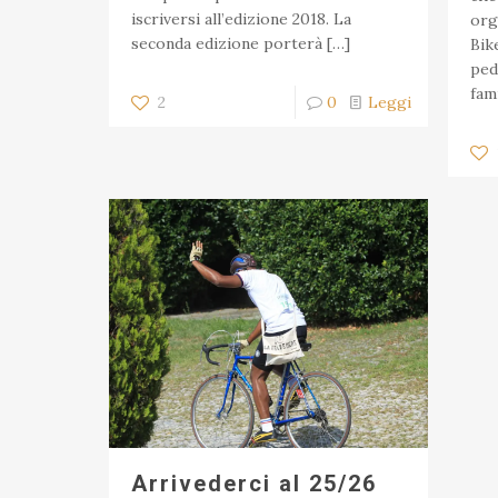
iscriversi all’edizione 2018. La
org
seconda edizione porterà
[…]
Bik
ped
fam
2
0
Leggi
Arrivederci al 25/26