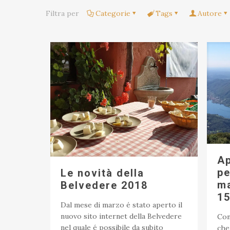
Filtra per
Categorie
Tags
Autore
Ap
pe
Le novità della
ma
Belvedere 2018
15
Dal mese di marzo é stato aperto il
nuovo sito internet della Belvedere
Con
nel quale é possibile da subito
che