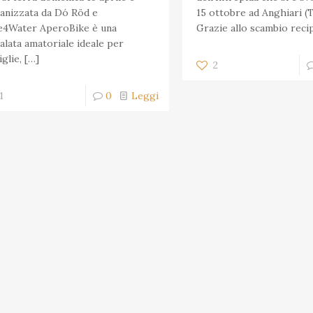
anizzata da Dó Röd e
15 ottobre ad Anghiari (
e4Water AperoBike è una
Grazie allo scambio reci
alata amatoriale ideale per
iglie,
[…]
2
1
0
Leggi