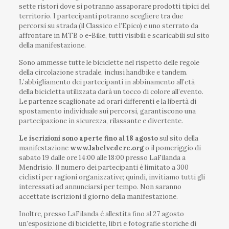
sette ristori dove si potranno assaporare prodotti tipici del
territorio. I partecipanti potranno scegliere tra due
percorsi su strada (il Classico e l’Epico) e uno sterrato da
affrontare in MTB o e-Bike, tutti visibili e scaricabili sul sito
della manifestazione.
Sono ammesse tutte le biciclette nel rispetto delle regole
della circolazione stradale, inclusi handbike e tandem.
L’abbigliamento dei partecipanti in abbinamento all’età
della bicicletta utilizzata darà un tocco di colore all’evento.
Le partenze scaglionate ad orari differenti e la libertà di
spostamento individuale sui percorsi, garantiscono una
partecipazione in sicurezza, rilassante e divertente.
Le iscrizioni sono aperte fino al 18 agosto
sul sito della
manifestazione
www.labelvedere.org
o il pomeriggio di
sabato 19 dalle ore 14:00 alle 18:00 presso LaFilanda a
Mendrisio. Il numero dei partecipanti è limitato a 300
ciclisti per ragioni organizzative; quindi, invitiamo tutti gli
interessati ad annunciarsi per tempo. Non saranno
accettate iscrizioni il giorno della manifestazione.
Inoltre, presso LaFilanda é allestita fino al 27 agosto
un’esposizione di biciclette, libri e fotografie storiche di