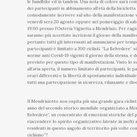
le handbike ed in tandem. Una nota di colore sarà co
dei partecipanti in abbinamento all’età della bicicletta 
comodamente iscrivere sul sito della manifestazione 
venerdì sera 20 agosto oppure nel pomeriggio di sabat
19:00 presso l’Osteria Vignetta a Mendrisio. Per ragi
saranno più accettate iscrizioni il giorno della manife
pertanto tutti gli interessati ad annunciarsi per temp
partecipanti è limitato a 300 ciclisti. “La Belvedere” s
norme anti Covid-19 vigenti il giorno della stessa, e 
previsto per questo tipo di manifestazioni. Visto lo
all’aria aperta, il numero limitato di partecipanti, le 
orari differenti e la libertà di spostamento individuale
tutti una partecipazione in sicurezza, rilassante e div
Il Mendrisiotto non ospita più una grande gara ciclist
anno del secondo storico mondiale organizzato a Men
Belvedere”, un concentrato di emozioni storiche del p
riaccendere lo spirito organizzativo latente in molti a
residenti in questo angolo di territorito più volte co
ciclismo”?