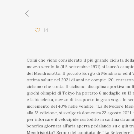
14
Colui che viene considerato il più grande ciclista dell
mezzo secolo fa (il 5 settembre 1971) si laureò campi
del Mendrisiotto. Il piccolo Borgo di Mendrisio ed il 
ottima salute nel 2021 di anni ne compie 120, entrarono
ciclismo che conta. Il ciclismo, disciplina sportiva mol
giochi olimpici di Tokyo ha portato 6 medaglie su 13 n
e la bicicletta, mezzo di trasporto in gran voga, lo s
incremento del 40% nelle vendite. “La Belvedere Mend
alla 5° edizione, si svolgerà domenica 22 agosto 2021
per inforcare il velocipide custodito in cantina da ann
benefica giornata all’aria aperta pedalando su e giù tra
Mendrisiotto? Scopo del comitato de “La Belvedere”,