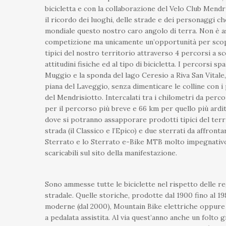
bicicletta e con la collaborazione del Velo Club Mendri
il ricordo dei luoghi, delle strade e dei personaggi c
mondiale questo nostro caro angolo di terra. Non è 
competizione ma unicamente un’opportunità per scop
tipici del nostro territorio attraverso 4 percorsi a sce
attitudini fisiche ed al tipo di bicicletta. I percorsi sp
Muggio e la sponda del lago Ceresio a Riva San Vitale
piana del Laveggio, senza dimenticare le colline con i 
del Mendrisiotto. Intercalati tra i chilometri da perco
per il percorso più breve e 66 km per quello più ardit
dove si potranno assapporare prodotti tipici del terr
strada (il Classico e l’Epico) e due sterrati da affront
Sterrato e lo Sterrato e-Bike MTB molto impegnativo).
scaricabili sul sito della manifestazione.
Sono ammesse tutte le biciclette nel rispetto delle re
stradale. Quelle storiche, prodotte dal 1900 fino al 19
moderne (dal 2000), Mountain Bike elettriche oppure m
a pedalata assistita. Al via quest’anno anche un folto