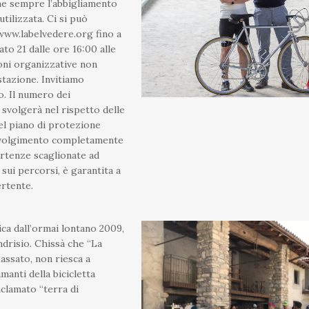
me sempre l’abbigliamento
utilizzata. Ci si può
www.labelvedere.org fino a
o 21 dalle ore 16:00 alle
oni organizzative non
stazione. Invitiamo
o. Il numero dei
i svolgerà nel rispetto delle
del piano di protezione
 svolgimento completamente
partenze scaglionate ad
 sui percorsi, è garantita a
ertente.
ica dall’ormai lontano 2009,
drisio. Chissà che “La
assato, non riesca a
manti della bicicletta
nclamato “terra di