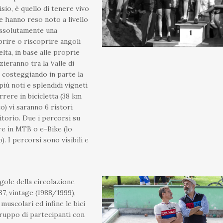
sio, è quello di tenere vivo
he hanno reso noto a livello
assolutamente una
rire o riscoprire angoli
lta, in base alle proprie
azieranno tra la Valle di
, costeggiando in parte la
più noti e splendidi vigneti
rrere in bicicletta (38 km
o) vi saranno 6 ristori
itorio. Due i percorsi su
are in MTB o e-Bike (lo
 I percorsi sono visibili e
gole della circolazione
87, vintage (1988/1999),
uscolari ed infine le bici
 gruppo di partecipanti con