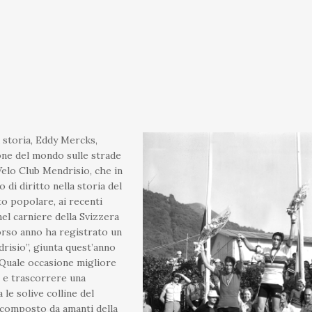
a storia, Eddy Mercks,
one del mondo sulle strade
Velo Club Mendrisio, che in
 di diritto nella storia del
to popolare, ai recenti
el carniere della Svizzera
corso anno ha registrato un
risio”, giunta quest’anno
. Quale occasione migliore
i e trascorrere una
 le solive colline del
 composto da amanti della