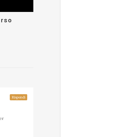
orso
Rispondi
er