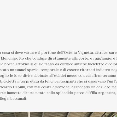
a cosa si deve varcare il portone dell’Osteria Vignetta, attraversar
el Mendrisiotto che conduce direttamente alla corte, e raggiungere l
delle bocce attorno al quale fanno da cornice antiche biciclette e col
 varcato un tunnel spazio-temporale e di essere ritornati indietro ne
glio le loro divise abbinate all’età dei mezzi con cui affronteranno 
icicletta interpretata da felici partecipanti che si osservano l’un l’
ricardo Capulli, con mal celata emozione, brandendo un desueto meg
corte immette direttamente nello splendido parco di Villa Argentina,
legri baccanali.