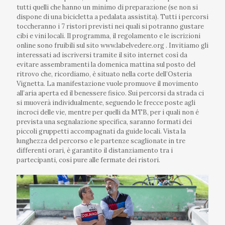
tutti quelli che hanno un minimo di preparazione (se non si
dispone di una bicicletta a pedalata assistita). Tutti i percorsi
toccheranno i 7 ristori previsti nei quali si potranno gustare
cibi e vini locali. Il programma, il regolamento e le iscrizioni
online sono fruibili sul sito www.labelvedere.org . Invitiamo gli
interessati ad iscriversi tramite il sito internet così da
evitare assembramenti la domenica mattina sul posto del
ritrovo che, ricordiamo, è situato nella corte dell’Osteria
Vignetta. La manifestazione vuole promuove il movimento
all’aria aperta ed il benessere fisico. Sui percorsi da strada ci
si muoverà individualmente, seguendo le frecce poste agli
incroci delle vie, mentre per quelli da MTB, per i quali non é
prevista una segnalazione specifica, saranno formati dei
piccoli gruppetti accompagnati da guide locali. Vista la
lunghezza del percorso e le partenze scaglionate in tre
differenti orari, è garantito il distanziamento tra i
partecipanti, così pure alle fermate dei ristori.