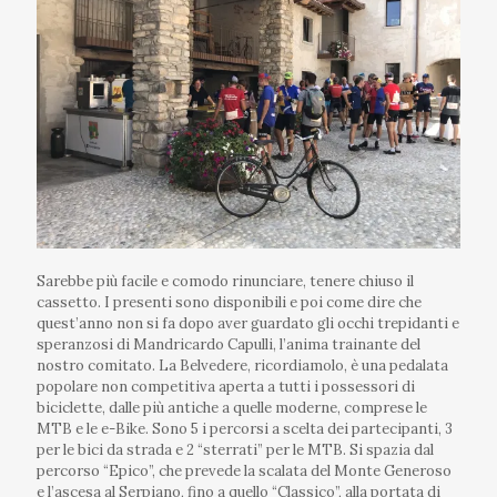
Sarebbe più facile e comodo rinunciare, tenere chiuso il
cassetto. I presenti sono disponibili e poi come dire che
quest’anno non si fa dopo aver guardato gli occhi trepidanti e
speranzosi di Mandricardo Capulli, l’anima trainante del
nostro comitato. La Belvedere, ricordiamolo, è una pedalata
popolare non competitiva aperta a tutti i possessori di
biciclette, dalle più antiche a quelle moderne, comprese le
MTB e le e-Bike. Sono 5 i percorsi a scelta dei partecipanti, 3
per le bici da strada e 2 “sterrati” per le MTB. Si spazia dal
percorso “Epico”, che prevede la scalata del Monte Generoso
e l’ascesa al Serpiano, fino a quello “Classico”, alla portata di