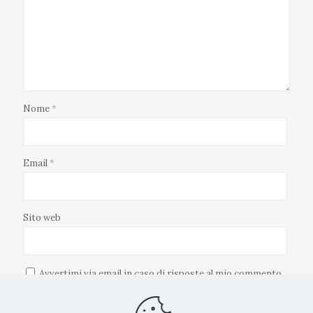
Nome
*
Email
*
Sito web
Avvertimi via email in caso di risposte al mio commento.
Avvertimi via email alla pubblicazione di un nuovo articolo.