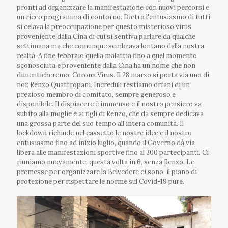
pronti ad organizzare la manifestazione con nuovi percorsi e
un ricco programma di contorno. Dietro l'entusiasmo di tutti
si celava la preoccupazione per questo misterioso virus
proveniente dalla Cina di cui si sentiva parlare da qualche
settimana ma che comunque sembrava lontano dalla nostra
realtà. A fine febbraio quella malattia fino a quel momento
sconosciuta e proveniente dalla Cina ha un nome che non
dimenticheremo: Corona Virus. Il 28 marzo si porta via uno di
noi: Renzo Quattropani. Increduli restiamo orfani di un
prezioso membro di comitato, sempre generoso e
disponibile. Il dispiacere è immenso e il nostro pensiero va
subito alla moglie e ai figli di Renzo, che da sempre dedicava
una grossa parte del suo tempo all'intera comunità. Il
lockdown richiude nel cassetto le nostre idee e il nostro
entusiasmo fino ad inizio luglio, quando il Governo dà via
libera alle manifestazioni sportive fino al 300 partecipanti. Ci
riuniamo nuovamente, questa volta in 6, senza Renzo. Le
premesse per organizzare la Belvedere ci sono, il piano di
protezione per rispettare le norme sul Covid-19 pure.