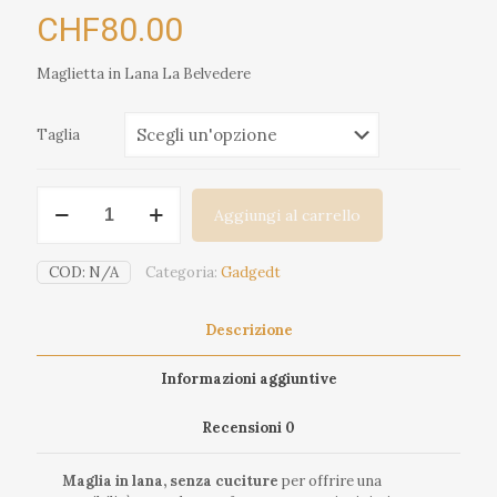
CHF
80.00
Maglietta in Lana La Belvedere
Taglia
Maglietta
Aggiungi al carrello
in
Lana
L'Elvetica
COD:
N/A
Categoria:
Gadgedt
quantità
Descrizione
Informazioni aggiuntive
Recensioni
0
Maglia in lana, senza cuciture
per offrire una