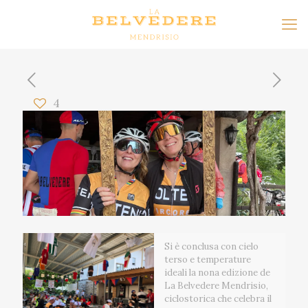
4
Si è conclusa con cielo
terso e temperature
ideali la nona edizione de
La Belvedere Mendrisio,
ciclostorica che celebra il