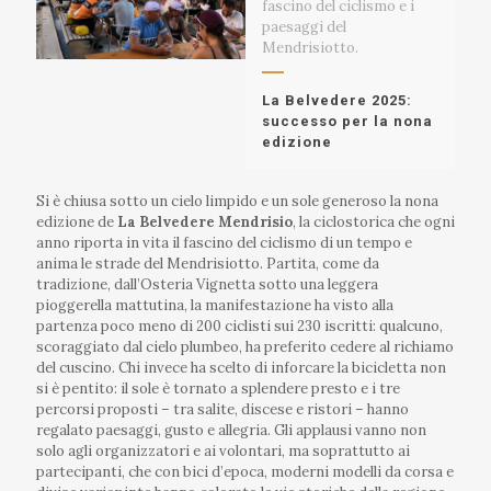
fascino del ciclismo e i
paesaggi del
Mendrisiotto.
La Belvedere 2025:
successo per la nona
edizione
Si è chiusa sotto un cielo limpido e un sole generoso la nona
edizione de
La Belvedere Mendrisio
, la ciclostorica che ogni
anno riporta in vita il fascino del ciclismo di un tempo e
anima le strade del Mendrisiotto. Partita, come da
tradizione, dall’Osteria Vignetta sotto una leggera
pioggerella mattutina, la manifestazione ha visto alla
partenza poco meno di 200 ciclisti sui 230 iscritti: qualcuno,
scoraggiato dal cielo plumbeo, ha preferito cedere al richiamo
del cuscino. Chi invece ha scelto di inforcare la bicicletta non
si è pentito: il sole è tornato a splendere presto e i tre
percorsi proposti – tra salite, discese e ristori – hanno
regalato paesaggi, gusto e allegria. Gli applausi vanno non
solo agli organizzatori e ai volontari, ma soprattutto ai
partecipanti, che con bici d’epoca, moderni modelli da corsa e