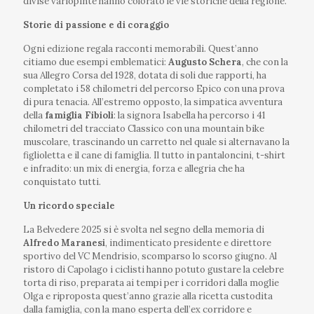
divise variopinte hanno colorato le vie storiche della regione.
Storie di passione e di coraggio
Ogni edizione regala racconti memorabili. Quest’anno
citiamo due esempi emblematici:
Augusto Schera
, che con la
sua Allegro Corsa del 1928, dotata di soli due rapporti, ha
completato i 58 chilometri del percorso Epico con una prova
di pura tenacia. All’estremo opposto, la simpatica avventura
della
famiglia Fibioli
: la signora Isabella ha percorso i 41
chilometri del tracciato Classico con una mountain bike
muscolare, trascinando un carretto nel quale si alternavano la
figlioletta e il cane di famiglia. Il tutto in pantaloncini, t-shirt
e infradito: un mix di energia, forza e allegria che ha
conquistato tutti.
Un ricordo speciale
La Belvedere 2025 si è svolta nel segno della memoria di
Alfredo Maranesi
, indimenticato presidente e direttore
sportivo del VC Mendrisio, scomparso lo scorso giugno. Al
ristoro di Capolago i ciclisti hanno potuto gustare la celebre
torta di riso, preparata ai tempi per i corridori dalla moglie
Olga e riproposta quest’anno grazie alla ricetta custodita
dalla famiglia, con la mano esperta dell’ex corridore e