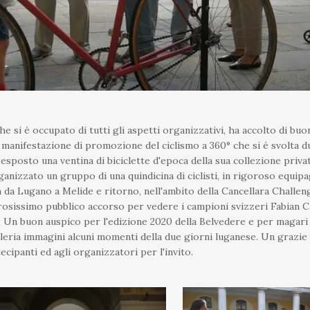
e si é occupato di tutti gli aspetti organizzativi, ha accolto di buo
manifestazione di promozione del ciclismo a 360° che si é svolta du
sposto una ventina di biciclette d'epoca della sua collezione privat
ganizzato un gruppo di una quindicina di ciclisti, in rigoroso equi
m da Lugano a Melide e ritorno, nell'ambito della Cancellara Challeng
osissimo pubblico accorso per vedere i campioni svizzeri Fabian C
i. Un buon auspico per l'edizione 2020 della Belvedere e per magar
lleria immagini alcuni momenti della due giorni luganese. Un grazi
ecipanti ed agli organizzatori per l'invito.