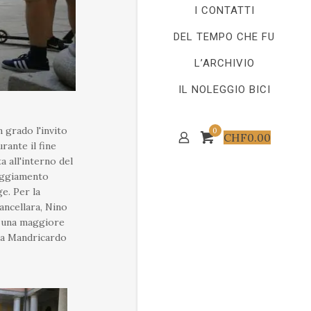
I CONTATTI
DEL TEMPO CHE FU
L’ARCHIVIO
IL NOLEGGIO BICI
n grado l'invito
0
CHF
0.00
rante il fine
a all'interno del
paggiamento
e. Per la
ancellara, Nino
i una maggiore
e a Mandricardo