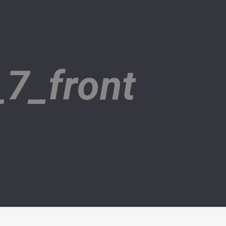
_7_front