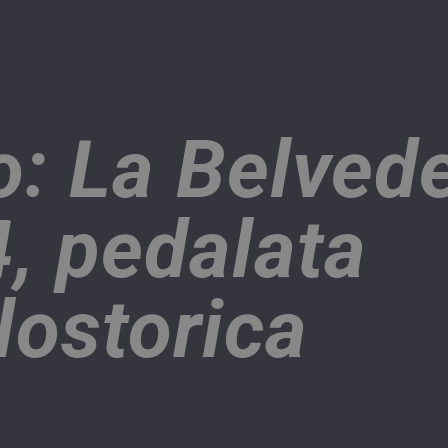
o: La Belved
, pedalata
lostorica