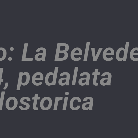
o: La Belved
, pedalata
lostorica