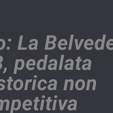
o: La Belved
, pedalata
storica non
mpetitiva