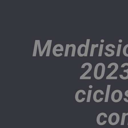
Mendrisi
2023
ciclo
co