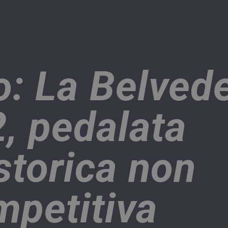
o: La Belved
, pedalata
storica non
mpetitiva