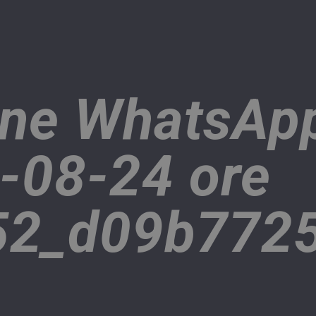
ne WhatsAp
-08-24 ore
52_d09b772