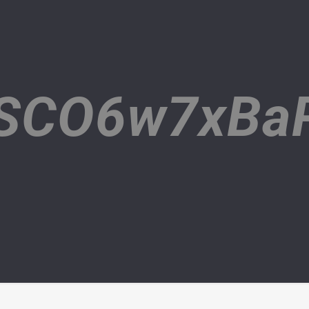
4SCO6w7xBa