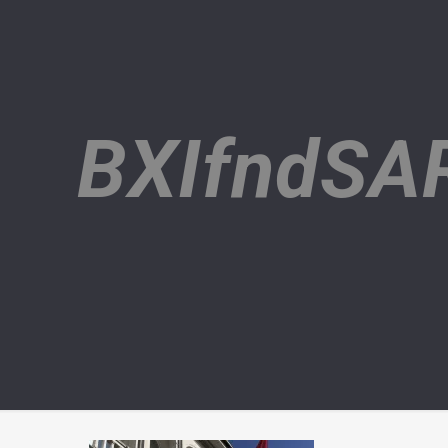
BXIfndS