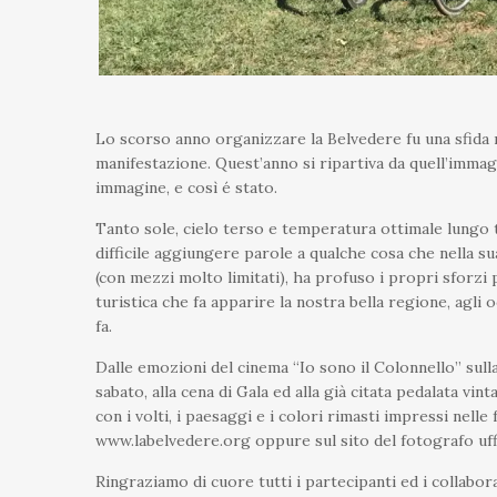
Lo scorso anno organizzare la Belvedere fu una sfida rip
manifestazione. Quest’anno si ripartiva da quell’imma
immagine, e così é stato.
Tanto sole, cielo terso e temperatura ottimale lungo tut
difficile aggiungere parole a qualche cosa che nella su
(con mezzi molto limitati), ha profuso i propri sforzi 
turistica che fa apparire la nostra bella regione, agli 
fa.
Dalle emozioni del cinema “Io sono il Colonnello” sulla
sabato, alla cena di Gala ed alla già citata pedalata vi
con i volti, i paesaggi e i colori rimasti impressi nelle
www.labelvedere.org oppure sul sito del fotografo uffi
Ringraziamo di cuore tutti i partecipanti ed i collabora