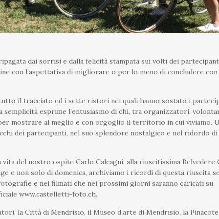
agata dai sorrisi e dalla felicità stampata sui volti dei partecipanti
gine con l’aspettativa di migliorare o per lo meno di concludere co
to il tracciato ed i sette ristori nei quali hanno sostato i partecip
a semplicità esprime l’entusiasmo di chi, tra organizzatori, volonta
per mostrare al meglio e con orgoglio il territorio in cui viviamo. 
occhi dei partecipanti, nel suo splendore nostalgico e nel ridordo di 
 vita del nostro ospite Carlo Calcagni, alla riuscitissima Belvedere 
ntage e non solo di domenica, archiviamo i ricordi di questa riuscita 
 fotografie e nei filmati che nei prossimi giorni saranno caricati su
ciale www.castelletti-foto.ch.
tori, la Città di Mendrisio, il Museo d’arte di Mendrisio, la Pinacote