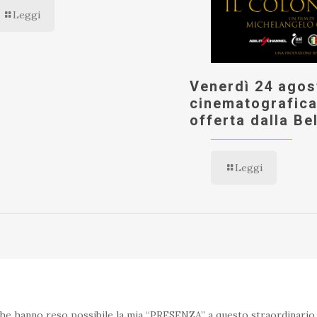
Leggi
Venerdì 24 agos
cinematografica
offerta dalla Be
Leggi
che hanno reso possibile la mia “PRESENZA” a questo straordinari