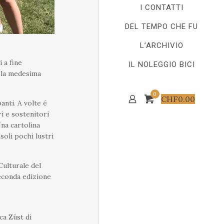
I CONTATTI
DEL TEMPO CHE FU
L’ARCHIVIO
 a fine
IL NOLEGGIO BICI
n la medesima
0
CHF
0.00
anti. A volte é
ri e sostenitori
Una cartolina
soli pochi lustri
Culturale del
seconda edizione
ca Züst di