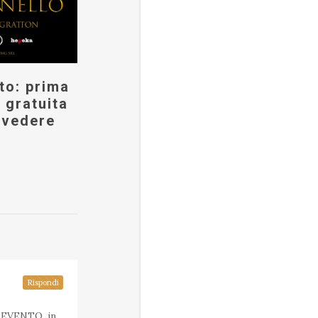
to: prima
 gratuita
lvedere
Rispondi
o EVENTO, in